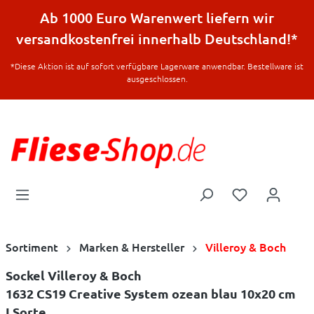
halt springen
Ab 1000 Euro Warenwert liefern wir
versandkostenfrei innerhalb Deutschland!*
*Diese Aktion ist auf sofort verfügbare Lagerware anwendbar. Bestellware ist
ausgeschlossen.
Sortiment
Marken & Hersteller
Villeroy & Boch
Sockel Villeroy & Boch
1632 CS19 Creative System ozean blau 10x20 cm
I.Sorte