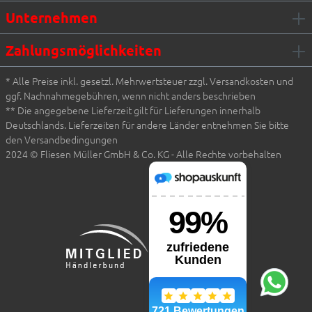
Unternehmen
Zahlungsmöglichkeiten
* Alle Preise inkl. gesetzl. Mehrwertsteuer zzgl. Versandkosten und
ggf. Nachnahmegebühren, wenn nicht anders beschrieben
** Die angegebene Lieferzeit gilt für Lieferungen innerhalb
Deutschlands. Lieferzeiten für andere Länder entnehmen Sie bitte
den Versandbedingungen
2024 © Fliesen Müller GmbH & Co. KG - Alle Rechte vorbehalten