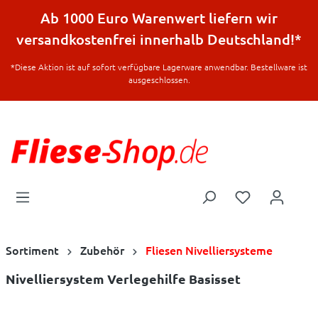
halt springen
Ab 1000 Euro Warenwert liefern wir
versandkostenfrei innerhalb Deutschland!*
*Diese Aktion ist auf sofort verfügbare Lagerware anwendbar. Bestellware ist
ausgeschlossen.
Sortiment
Zubehör
Fliesen Nivelliersysteme
Nivelliersystem Verlegehilfe Basisset