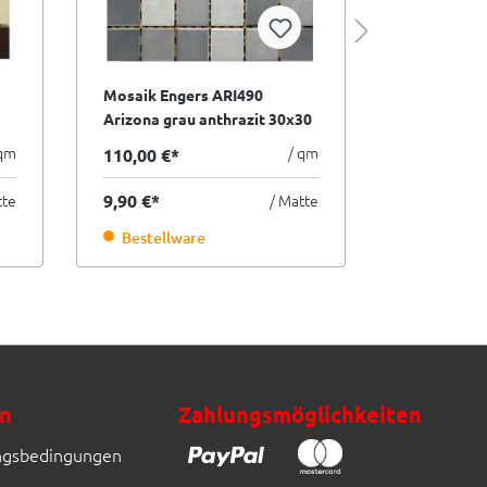
Mosaik Engers ARI490
Mosaik Eng
Arizona grau anthrazit 30x30
Arizona he
cm I.Sorte
I.Sorte
 qm
/ qm
110,00 €*
110,00 €*
tte
9,90 €*
/ Matte
9,90 €*
Bestellware
Bestellw
n
Zahlungsmöglichkeiten
ngsbedingungen