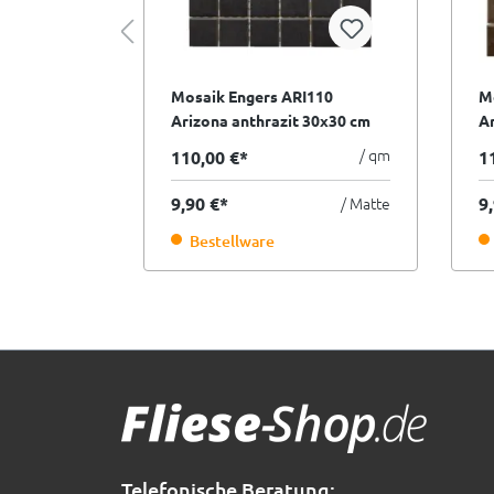
I310
Mosaik Engers ARI110
M
 schwarz
Arizona anthrazit 30x30 cm
Ar
I.Sorte
I.
/ qm
/ qm
110,00 €*
1
/ Matte
9,90 €*
/ Matte
9
Bestellware
Telefonische Beratung: