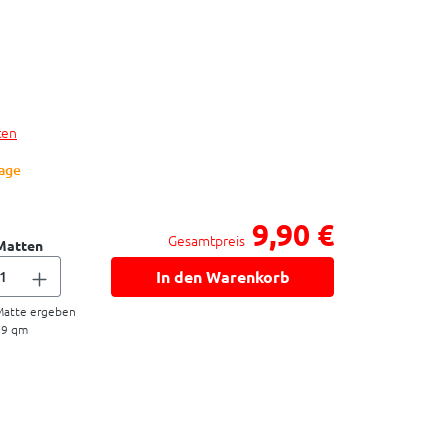
ten
Tage
9,90 €
Gesamtpreis
Matten
In den Warenkorb
atte ergeben
09
qm