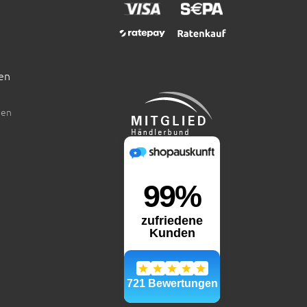
en
den