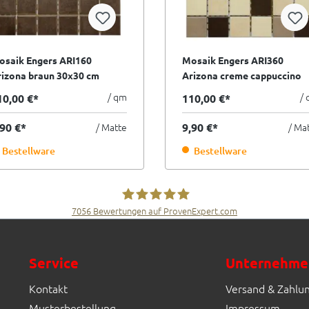
osaik Engers ARI160
Mosaik Engers ARI360
izona braun 30x30 cm
Arizona creme cappuccino
Sorte
braun 30x30 cm I.Sorte
/ qm
/
10,00 €*
110,00 €*
,90 €*
/ Matte
9,90 €*
/ Ma
Bestellware
Bestellware
7056
Bewertungen auf ProvenExpert.com
Fliesen Müller GmbH & Co. KG
Service
Unternehme
Kontakt
Versand & Zahlu
Musterbestellung
Impressum