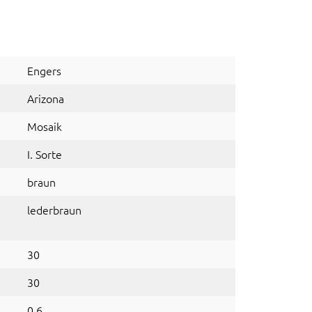
Engers
Arizona
Mosaik
I. Sorte
braun
lederbraun
30
30
0,6