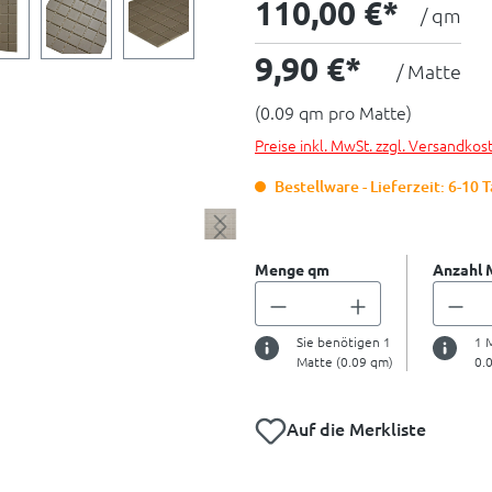
110,00 €*
/ qm
9,90 €*
/ Matte
(0.09 qm pro Matte)
Preise inkl. MwSt. zzgl. Versandkos
Bestellware - Lieferzeit: 6-10 
Menge qm
Anzahl 
Sie benötigen
1
1
M
Matte (
0.09
qm)
0.
Auf die Merkliste