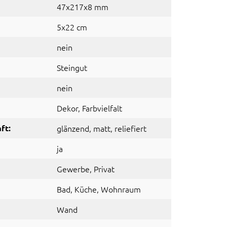
47x217x8 mm
5x22 cm
nein
Steingut
nein
Dekor
, Farbvielfalt
ft:
glänzend
, matt
, reliefiert
ja
Gewerbe
, Privat
Bad
, Küche
, Wohnraum
Wand