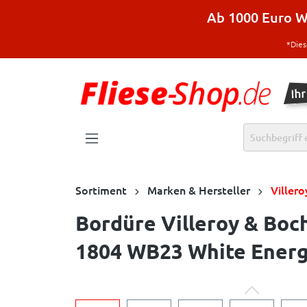
halt springen
Ab 1000 Euro Wa
*Dies
Sortiment
Marken & Hersteller
Viller
Bordüre Villeroy & Boc
1804 WB23 White Energy