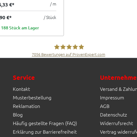
5x30 cm I.Sorte
/ m
6,33 €*
,90 €*
/ Stück
188 Stück am Lager
7056
Bewertungen auf ProvenExpert.com
Fliesen Müller GmbH & Co. KG
Service
Unternehme
Kontakt
Versand & Zahlu
Musterbestellung
Impressum
Reklamation
AGB
Blog
Datenschutz
Häufig gestellte Fragen (FAQ)
Widerrufsrecht
Erklärung zur Barrierefreiheit
Vertrag widerruf