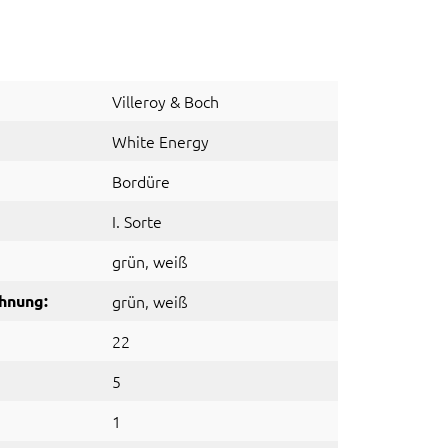
Villeroy & Boch
White Energy
Bordüre
I. Sorte
grün
, weiß
hnung:
grün
, weiß
22
5
1