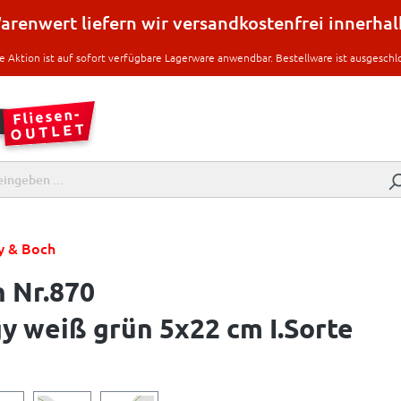
renwert liefern wir versandkostenfrei innerha
e Aktion ist auf sofort verfügbare Lagerware anwendbar. Bestellware ist ausgeschl
oy & Boch
h Nr.870
 weiß grün 5x22 cm I.Sorte