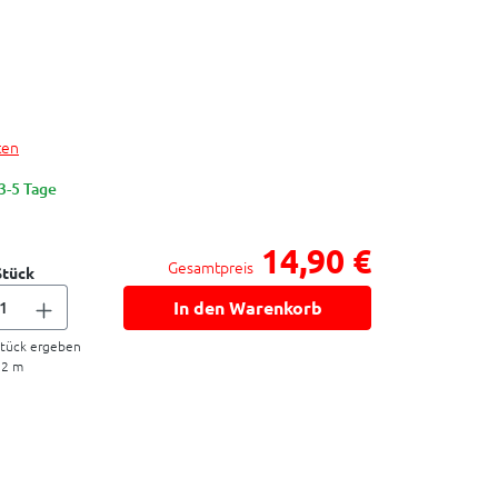
ten
 3-5 Tage
14,90 €
Gesamtpreis
Stück
In den Warenkorb
tück ergeben
22
m