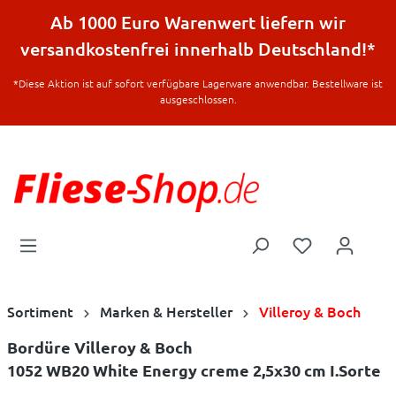
halt springen
Ab 1000 Euro Warenwert liefern wir
versandkostenfrei innerhalb Deutschland!*
*Diese Aktion ist auf sofort verfügbare Lagerware anwendbar. Bestellware ist
ausgeschlossen.
Sortiment
Marken & Hersteller
Villeroy & Boch
Bordüre Villeroy & Boch
1052 WB20 White Energy creme 2,5x30 cm I.Sorte