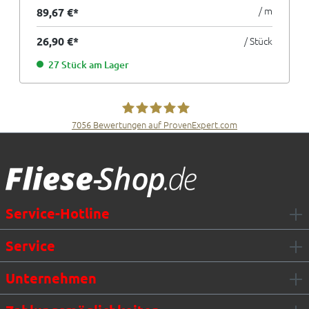
/ m
89,67 €*
26,90 €*
/ Stück
27 Stück am Lager
7056
Bewertungen auf ProvenExpert.com
Fliesen Müller GmbH & Co. KG
Service-Hotline
Service
Unternehmen