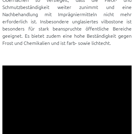
Schmutzbeständigkeit weiter zunimmt und eine
Nachbehandlung mit Imprägniermitteln nicht mehr
erforderlich ist. Insbesondere unglasiertes vilbostone ist
besonders für stark beanspruchte öffentliche Bereiche
geeignet. Es bietet zudem eine hohe Beständigkeit gegen
Frost und Chemikalien und ist farb- sowie lichtecht.