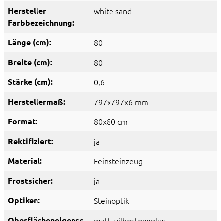
Hersteller
white sand
Farbbezeichnung:
Länge (cm):
80
Breite (cm):
80
Stärke (cm):
0,6
Herstellermaß:
797x797x6 mm
Format:
80x80 cm
Rektifiziert:
ja
Material:
Feinsteinzeug
Frostsicher:
ja
Optiken:
Steinoptik
Oberflächeneigensc
matt
, vilbostoneplus