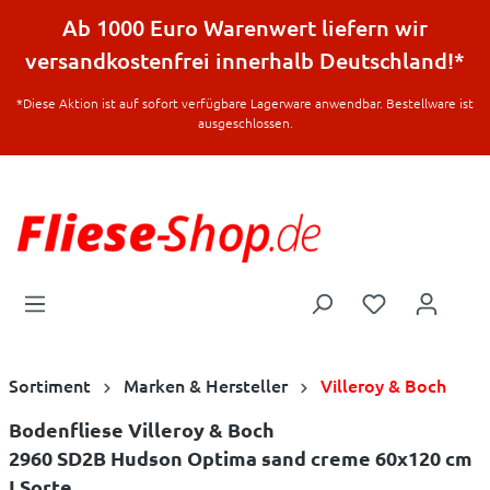
halt springen
Ab 1000 Euro Warenwert liefern wir
versandkostenfrei innerhalb Deutschland!*
*Diese Aktion ist auf sofort verfügbare Lagerware anwendbar. Bestellware ist
ausgeschlossen.
Sortiment
Marken & Hersteller
Villeroy & Boch
Bodenfliese Villeroy & Boch
2960 SD2B Hudson Optima sand creme 60x120 cm
I.Sorte