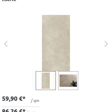
59,90 €*
/ qm
86,26 €*