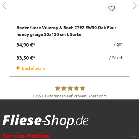
Bodenfliese Villeroy & Boch 2792 EW30 Oak Flair
honey greige 20x120 cm I. Sorte
/ qm
34,90 €*
33,50 €*
/ Paket
Bestellware
7055
Bewertungen auf ProvenExpert.com
Fliesen Müller GmbH & Co. KG
Service-Hotline