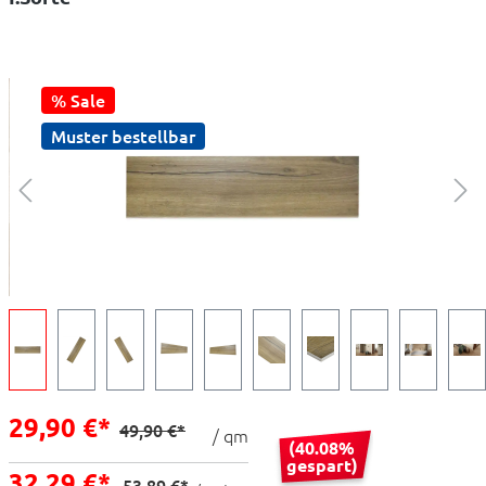
% Sale
Muster bestellbar
29,90 €*
49,90 €*
/ qm
(40.08%
gespart)
32,29 €*
53,89 €*