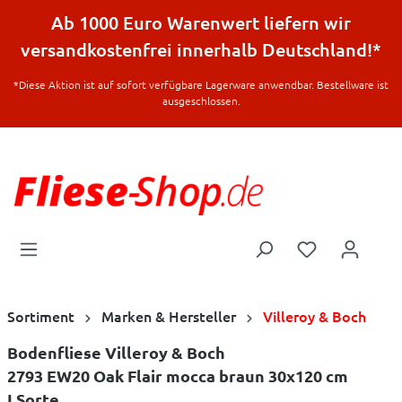
halt springen
Ab 1000 Euro Warenwert liefern wir
versandkostenfrei innerhalb Deutschland!*
*Diese Aktion ist auf sofort verfügbare Lagerware anwendbar. Bestellware ist
ausgeschlossen.
Sortiment
Marken & Hersteller
Villeroy & Boch
Bodenfliese Villeroy & Boch
2793 EW20 Oak Flair mocca braun 30x120 cm
I.Sorte