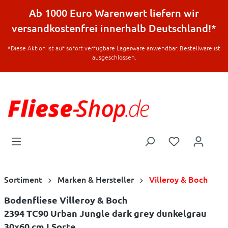
halt springen
Ab 1000 Euro Warenwert liefern wir
versandkostenfrei innerhalb Deutschland!*
*Diese Aktion ist auf sofort verfügbare Lagerware anwendbar. Bestellware ist
ausgeschlossen.
Sortiment
Marken & Hersteller
Villeroy & Boch
Bodenfliese Villeroy & Boch
2394 TC90 Urban Jungle dark grey dunkelgrau
30x60 cm I.Sorte