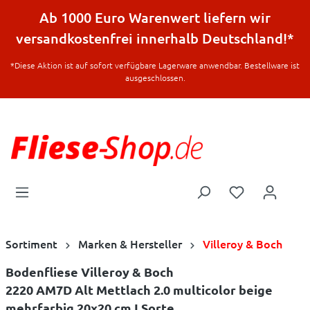
halt springen
Ab 1000 Euro Warenwert liefern wir
versandkostenfrei innerhalb Deutschland!*
*Diese Aktion ist auf sofort verfügbare Lagerware anwendbar. Bestellware ist
ausgeschlossen.
Sortiment
Marken & Hersteller
Villeroy & Boch
Bodenfliese Villeroy & Boch
2220 AM7D Alt Mettlach 2.0 multicolor beige
mehrfarbig 20x20 cm I.Sorte