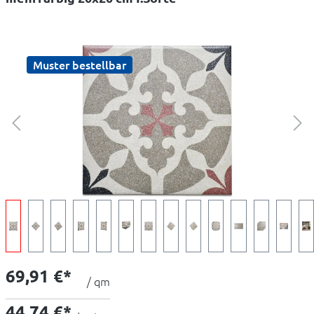
Muster bestellbar
69,91 €*
/ qm
44,74 €*