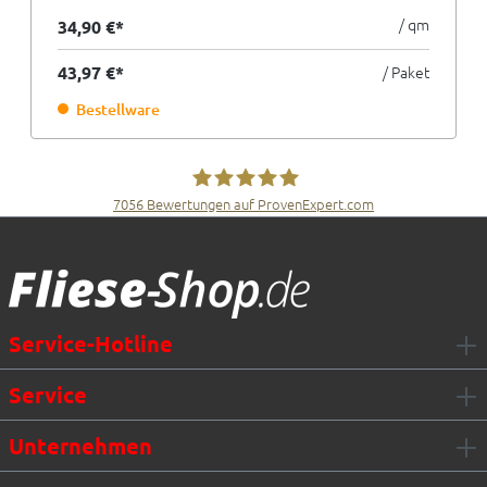
/ qm
34,90 €*
43,97 €*
/ Paket
Bestellware
7056
Bewertungen auf ProvenExpert.com
Fliesen Müller GmbH & Co. KG
Service-Hotline
Service
Unternehmen