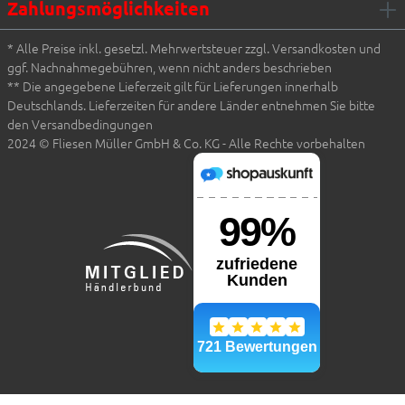
Zahlungsmöglichkeiten
* Alle Preise inkl. gesetzl. Mehrwertsteuer zzgl. Versandkosten und
ggf. Nachnahmegebühren, wenn nicht anders beschrieben
** Die angegebene Lieferzeit gilt für Lieferungen innerhalb
Deutschlands. Lieferzeiten für andere Länder entnehmen Sie bitte
den Versandbedingungen
2024 © Fliesen Müller GmbH & Co. KG - Alle Rechte vorbehalten