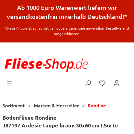
halt springen
Ab 1000 Euro Warenwert liefern wir
versandkostenfrei innerhalb Deutschland!*
*Diese Aktion ist auf sofort verfügbare Lagerware anwendbar. Bestellware ist
ausgeschlossen.
Sortiment
Marken & Hersteller
Rondine
Bodenfliese Rondine
J87197 Ardesie taupe braun 30x60 cm I.Sorte