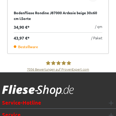
Bodenfliese Rondine J87000 Ardesie beige 30x60
cm I.Sorte
/ qm
34,90 €*
43,97 €*
/ Paket
Bestellware
7056
Bewertungen auf ProvenExpert.com
Fliesen Müller GmbH & Co. KG
Service-Hotline
Service