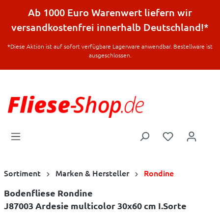
halt springen
Ab 1000 Euro Warenwert liefern wir
versandkostenfrei innerhalb Deutschland!*
*Diese Aktion ist auf sofort verfügbare Lagerware anwendbar. Bestellware ist
ausgeschlossen.
Sortiment
Marken & Hersteller
Rondine
Bodenfliese Rondine
J87003 Ardesie multicolor 30x60 cm I.Sorte