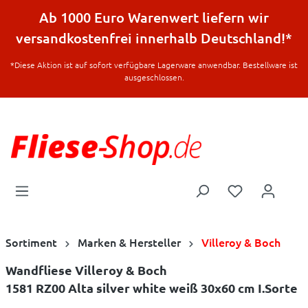
halt springen
Ab 1000 Euro Warenwert liefern wir
versandkostenfrei innerhalb Deutschland!*
*Diese Aktion ist auf sofort verfügbare Lagerware anwendbar. Bestellware ist
ausgeschlossen.
Sortiment
Marken & Hersteller
Villeroy & Boch
Wandfliese Villeroy & Boch
1581 RZ00 Alta silver white weiß 30x60 cm I.Sorte