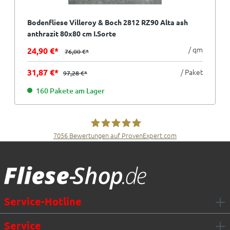
Bodenfliese Villeroy & Boch 2812 RZ90 Alta ash
anthrazit 80x80 cm I.Sorte
/ qm
24,90 €*
76,00 €*
31,87 €*
/ Paket
97,28 €*
160 Pakete am Lager
7056
Bewertungen auf ProvenExpert.com
Fliesen Müller GmbH & Co. KG
Service-Hotline
Service