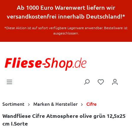
halt springen
Ab 1000 Euro Warenwert liefern wir
versandkostenfrei innerhalb Deutschland!*
*Diese Aktion ist auf sofort verfügbare Lagerware anwendbar. Bestellware ist
ausgeschlossen.
Sortiment
Marken & Hersteller
Cifre
Wandfliese Cifre Atmosphere olive grün 12,5x25
cm I.Sorte