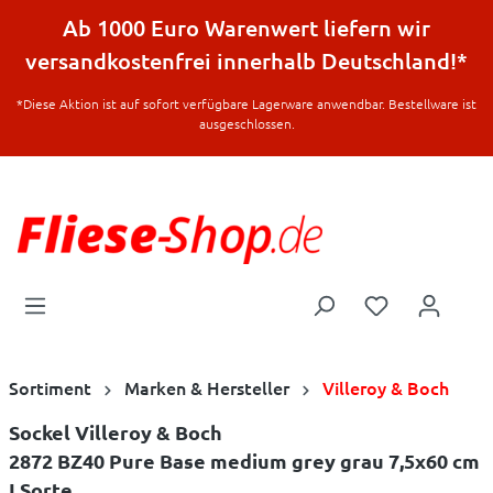
halt springen
Ab 1000 Euro Warenwert liefern wir
versandkostenfrei innerhalb Deutschland!*
*Diese Aktion ist auf sofort verfügbare Lagerware anwendbar. Bestellware ist
ausgeschlossen.
Sortiment
Marken & Hersteller
Villeroy & Boch
Sockel Villeroy & Boch
2872 BZ40 Pure Base medium grey grau 7,5x60 cm
I.Sorte