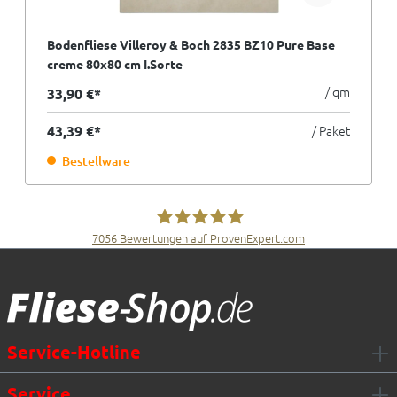
Bodenfliese Villeroy & Boch 2835 BZ10 Pure Base
creme 80x80 cm I.Sorte
/ qm
33,90 €*
43,39 €*
/ Paket
Bestellware
7056
Bewertungen auf ProvenExpert.com
Fliesen Müller GmbH & Co. KG
Service-Hotline
Service