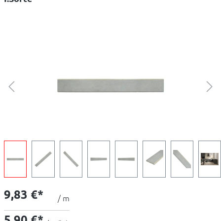
9,83 €*
/ m
5,90 €*