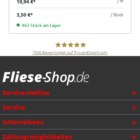
/ m
10,94 €*
3,50 €*
/ Stück
463 Stück am Lager
7056
Bewertungen auf ProvenExpert.com
Fliesen Müller GmbH & Co. KG
Service-Hotline
Service
Unternehmen
Zahlungsmöglichkeiten