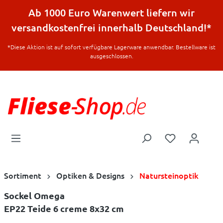
halt springen
Ab 1000 Euro Warenwert liefern wir
versandkostenfrei innerhalb Deutschland!*
*Diese Aktion ist auf sofort verfügbare Lagerware anwendbar. Bestellware ist
ausgeschlossen.
Sortiment
Optiken & Designs
Natursteinoptik
Sockel Omega
EP22 Teide 6 creme 8x32 cm