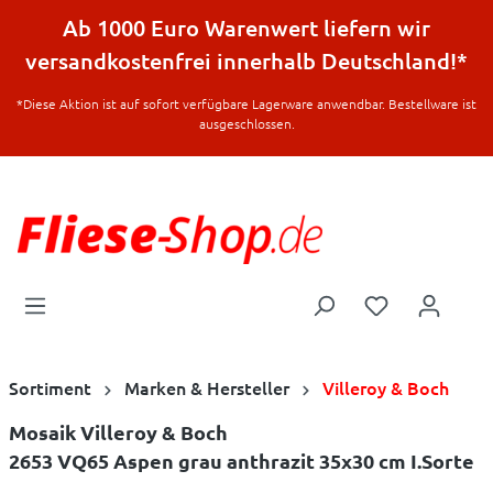
halt springen
Ab 1000 Euro Warenwert liefern wir
versandkostenfrei innerhalb Deutschland!*
*Diese Aktion ist auf sofort verfügbare Lagerware anwendbar. Bestellware ist
ausgeschlossen.
Sortiment
Marken & Hersteller
Villeroy & Boch
Mosaik Villeroy & Boch
2653 VQ65 Aspen grau anthrazit 35x30 cm I.Sorte