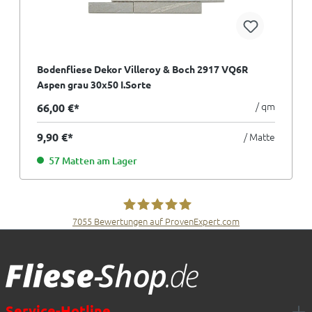
Bodenfliese Dekor Villeroy & Boch 2917 VQ6R
Aspen grau 30x50 I.Sorte
/ qm
66,00 €*
9,90 €*
/ Matte
57 Matten am Lager
7055
Bewertungen auf ProvenExpert.com
Fliesen Müller GmbH & Co. KG
Service-Hotline