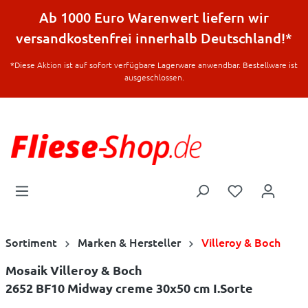
halt springen
Ab 1000 Euro Warenwert liefern wir
versandkostenfrei innerhalb Deutschland!*
*Diese Aktion ist auf sofort verfügbare Lagerware anwendbar. Bestellware ist
ausgeschlossen.
Sortiment
Marken & Hersteller
Villeroy & Boch
Mosaik Villeroy & Boch
2652 BF10 Midway creme 30x50 cm I.Sorte