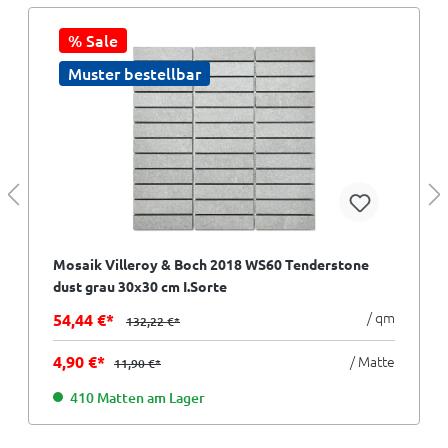
% Sale
Muster bestellbar
Mosaik Villeroy & Boch 2018 WS60 Tenderstone
dust grau 30x30 cm I.Sorte
/ qm
54,44 €*
132,22 €*
4,90 €*
/ Matte
11,90 €*
410 Matten am Lager