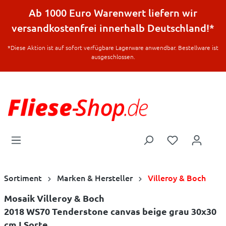
halt springen
Ab 1000 Euro Warenwert liefern wir
versandkostenfrei innerhalb Deutschland!*
*Diese Aktion ist auf sofort verfügbare Lagerware anwendbar. Bestellware ist
ausgeschlossen.
Sortiment
Marken & Hersteller
Villeroy & Boch
Mosaik Villeroy & Boch
2018 WS70 Tenderstone canvas beige grau 30x30
cm I.Sorte