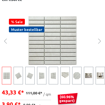
% Sale
Muster bestellbar
43,33 €*
111,00 €*
/ qm
(60.96%
gespart)
3,90 €*
9,99 €*