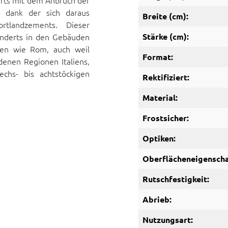
erts mit dem Anbruch der
d dank der sich daraus
Breite (cm):
rtlandzements. Dieser
nderts in den Gebäuden
Stärke (cm):
ten wie Rom, auch weil
Format:
enen Regionen Italiens,
chs- bis achtstöckigen
Rektifiziert:
Material:
Frostsicher:
Optiken:
Oberflächeneigenscha
Rutschfestigkeit:
Abrieb:
Nutzungsart: