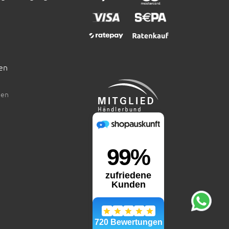
en
den