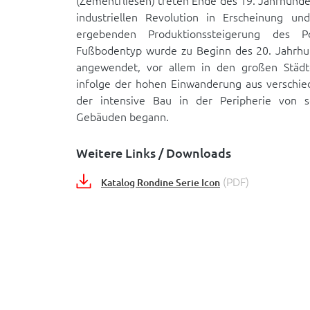
(Zementfliesen) treten Ende des 19. Jahrhund
industriellen Revolution in Erscheinung un
ergebenden Produktionssteigerung des Po
Fußbodentyp wurde zu Beginn des 20. Jahrhu
angewendet, vor allem in den großen Städ
infolge der hohen Einwanderung aus verschied
der intensive Bau in der Peripherie von se
Gebäuden begann.
Weitere Links / Downloads
(PDF)
Katalog Rondine Serie Icon