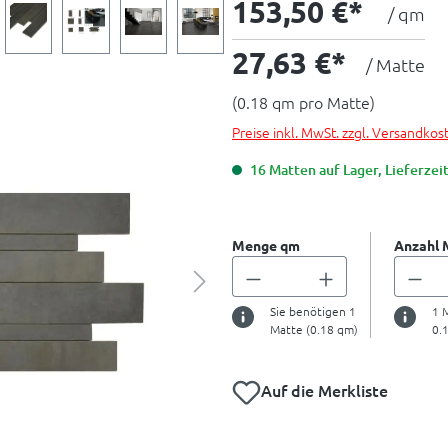
153,50 €*
/ qm
27,63 €*
/ Matte
(0.18 qm pro Matte)
Preise inkl. MwSt. zzgl. Versandkos
16 Matten auf Lager, Lieferzeit
Menge qm
Anzahl 
Sie benötigen
1
1
M
Matte (
0.18
qm)
0.
Auf die Merkliste