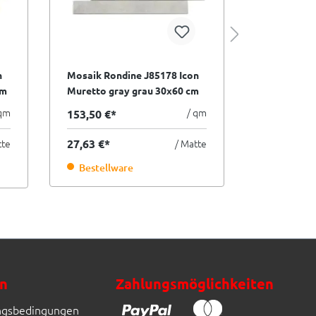
n
Mosaik Rondine J85178 Icon
Mosaik Ron
cm
Muretto gray grau 30x60 cm
Muretto al
I.Sorte
cm I.Sorte
 qm
/ qm
153,50 €*
133,56 €*
tte
27,63 €*
/ Matte
24,04 €*
Bestellware
Bestellw
n
Zahlungsmöglichkeiten
ngsbedingungen