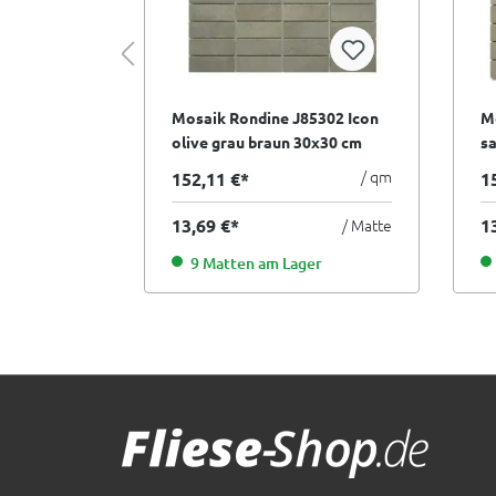
5176 Icon
Mosaik Rondine J85302 Icon
Mo
reme 30x60
olive grau braun 30x30 cm
sa
I.Sorte
/ qm
/ qm
152,11 €*
1
/ Matte
13,69 €*
/ Matte
1
9 Matten am Lager