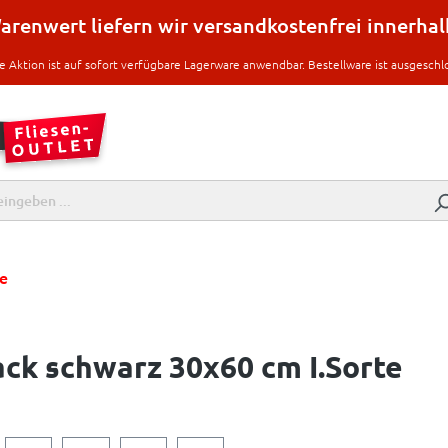
renwert liefern wir versandkostenfrei innerha
e Aktion ist auf sofort verfügbare Lagerware anwendbar. Bestellware ist ausgeschl
e
ack schwarz 30x60 cm I.Sorte