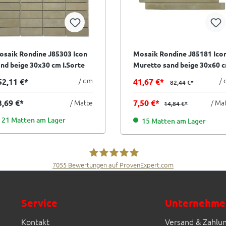
saik Rondine J85303 Icon
Mosaik Rondine J85181 Ico
nd beige 30x30 cm I.Sorte
Muretto sand beige 30x60 
I.Sorte
/ qm
/
52,11 €*
41,67 €*
82,44 €*
3,69 €*
/ Matte
7,50 €*
/ Ma
14,84 €*
21 Matten am Lager
15 Matten am Lager
7055
Bewertungen auf ProvenExpert.com
Fliesen Müller GmbH & Co. KG
Service
Unternehme
Kontakt
Versand & Zahlu