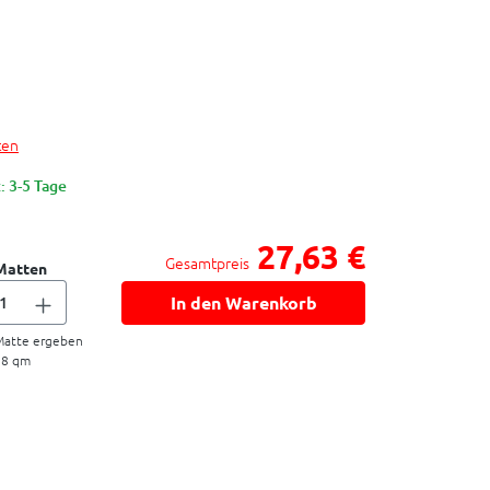
ten
: 3-5 Tage
27,63 €
Gesamtpreis
Matten
In den Warenkorb
atte ergeben
18
qm