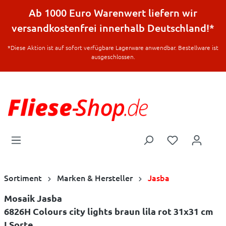
halt springen
Ab 1000 Euro Warenwert liefern wir
versandkostenfrei innerhalb Deutschland!*
*Diese Aktion ist auf sofort verfügbare Lagerware anwendbar. Bestellware ist
ausgeschlossen.
Sortiment
Marken & Hersteller
Jasba
Mosaik Jasba
6826H Colours city lights braun lila rot 31x31 cm
I.Sorte