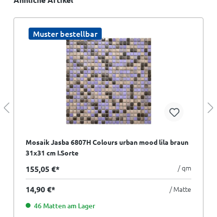
Muster bestellbar
Mosaik Jasba 6807H Colours urban mood lila braun
31x31 cm I.Sorte
/ qm
155,05 €*
14,90 €*
/ Matte
46 Matten am Lager