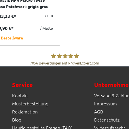
osaik HPH Placke 15453
sa Patchwork grigio grau
x30 cm I.Sorte
/ qm
43,33 €*
9,90 €*
/ Matte
Bestellware
7056
Bewertungen auf ProvenExpert.com
Fliesen Müller GmbH & Co. KG
Service
Unternehme
Kontakt
Versand & Zahlu
Musterbestellung
Impressum
Reklamation
AGB
Blog
Datenschutz
Häufig gestellte Fragen (FAQ)
Widerrufsrecht