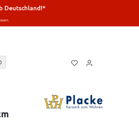
lb Deutschland!*
ossen.
cm