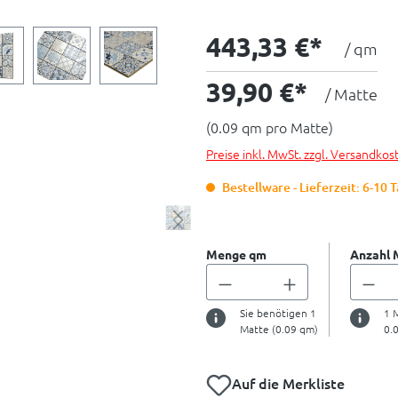
443,33 €*
/ qm
39,90 €*
/ Matte
(0.09 qm pro Matte)
Preise inkl. MwSt. zzgl. Versandkos
Bestellware - Lieferzeit: 6-10 
Menge qm
Anzahl 
Sie benötigen
1
1
M
Matte (
0.09
qm)
0.
Auf die Merkliste