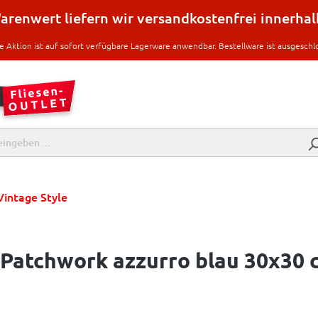
renwert liefern wir versandkostenfrei innerha
e Aktion ist auf sofort verfügbare Lagerware anwendbar. Bestellware ist ausgeschl
Vintage Style
 Patchwork azzurro blau 30x30 