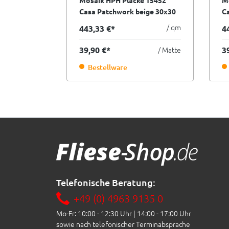
Mosaik HPH Placke 15452
M
Casa Patchwork beige 30x30
Ca
cm I.Sorte
30
/ qm
443,33 €*
4
39,90 €*
/ Matte
3
Bestellware
Telefonische Beratung:
+49 (0) 4963 9135 0
Mo-Fr: 10:00 - 12:30 Uhr | 14:00 - 17:00 Uhr
sowie nach telefonischer Terminabsprache