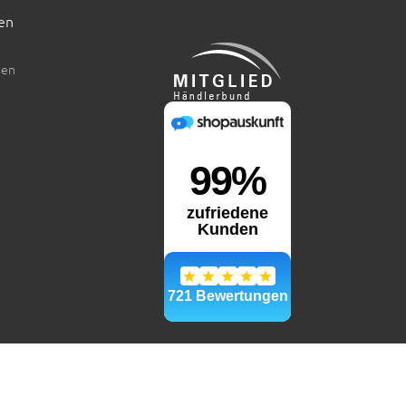
en
den