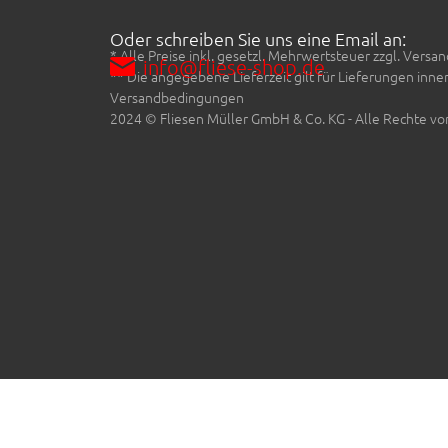
Oder schreiben Sie uns eine Email an:
* Alle Preise inkl. gesetzl. Mehrwertsteuer zzgl. Ve
info@fliese-shop.de
** Die angegebene Lieferzeit gilt für Lieferungen inn
Versandbedingungen
2024 © Fliesen Müller GmbH & Co. KG - Alle Rechte vo