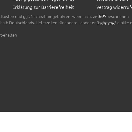
Erklärung zur Barrierefreiheit
Vertrag widerruf
Jobs
rsandkosten und ggf. Nachnahmegebühren, wenn nicht anders beschrieben
erhalb Deutschlands. Lieferzeiten für andere Länder entnehmen Sie bitte 
Über uns
rbehalten