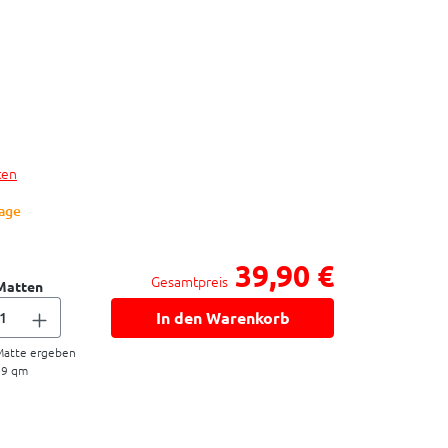
ten
Tage
39,90 €
Gesamtpreis
Matten
In den Warenkorb
atte ergeben
09
qm