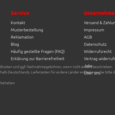
Fliesen Müller GmbH & Co. KG
Service
Unternehme
Kontakt
Versand & Zahlu
Musterbestellung
Impressum
Reklamation
AGB
Blog
Datenschutz
Häufig gestellte Fragen (FAQ)
Widerrufsrecht
Erklärung zur Barrierefreiheit
Vertrag widerruf
Jobs
rsandkosten und ggf. Nachnahmegebühren, wenn nicht anders beschrieben
erhalb Deutschlands. Lieferzeiten für andere Länder entnehmen Sie bitte 
Über uns
rbehalten