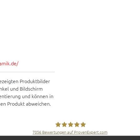
amik.de/
ezeigten Produktbilder
inkel und Bildschirm
rientierung und können in
hen Produkt abweichen.
7056
Bewertungen auf ProvenExpert.com