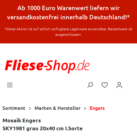
halt springen
Ab 1000 Euro Warenwert liefern wir
versandkostenfrei innerhalb Deutschland!*
*Diese Aktion ist auf sofort verfügbare Lagerware anwendbar. Bestellware ist
ausgeschlossen.
Sortiment
Marken & Hersteller
Engers
Mosaik Engers
SKY1981 grau 20x40 cm I.Sorte