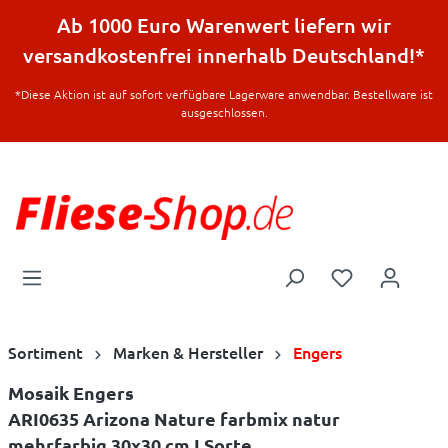
halt springen
Ab 1000 Euro Warenwert liefern wir
versandkostenfrei innerhalb Deutschland!*
*Diese Aktion ist auf sofort verfügbare Lagerware anwendbar. Bestellware ist
ausgeschlossen.
Sortiment
Marken & Hersteller
Engers
Mosaik Engers
ARI0635 Arizona Nature farbmix natur
mehrfarbig 30x30 cm I.Sorte