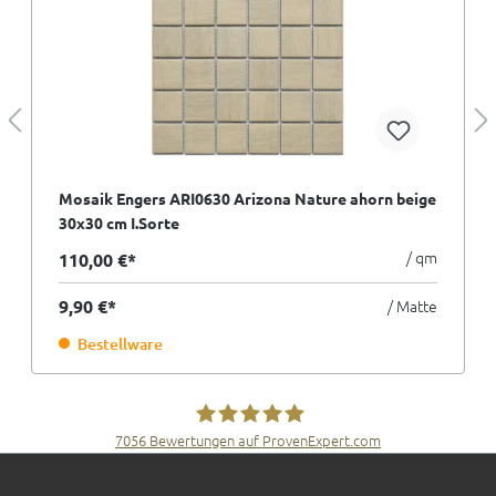
Mosaik Engers ARI0630 Arizona Nature ahorn beige
30x30 cm I.Sorte
/ qm
110,00 €*
9,90 €*
/ Matte
Bestellware
7056
Bewertungen auf ProvenExpert.com
Fliesen Müller GmbH & Co. KG