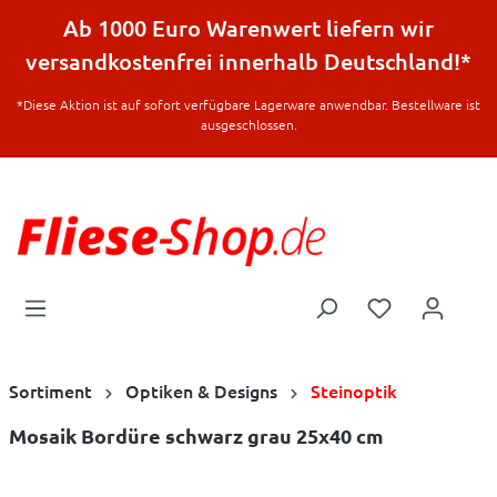
halt springen
Ab 1000 Euro Warenwert liefern wir
versandkostenfrei innerhalb Deutschland!*
*Diese Aktion ist auf sofort verfügbare Lagerware anwendbar. Bestellware ist
ausgeschlossen.
Sortiment
Optiken & Designs
Steinoptik
Mosaik Bordüre schwarz grau 25x40 cm