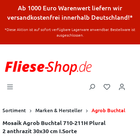
halt springen
Ab 1000 Euro Warenwert liefern wir
versandkostenfrei innerhalb Deutschland!*
*Diese Aktion ist auf sofort verfügbare Lagerware anwendbar. Bestellware ist
ausgeschlossen.
Sortiment
Marken & Hersteller
Agrob Buchtal
Mosaik Agrob Buchtal 710-211H Plural
2 anthrazit 30x30 cm I.Sorte