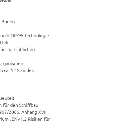
d Boden
z durch OPZ®-Technologie
ffekt
aushaltsüblichen
oorganismen
ch ca. 12 Stunden
Beutel)
n für den Schiffbau
907/2006, Anhang XVII
rium „ENV1.2 Risiken für