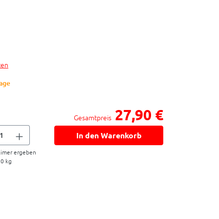
ten
Tage
27,90 €
Gesamtpreis
In den Warenkorb
imer ergeben
00
kg