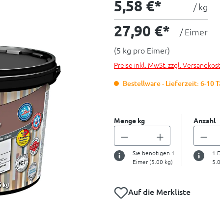
5,58 €*
/ kg
27,90 €*
/ Eimer
(5 kg pro Eimer)
Preise inkl. MwSt. zzgl. Versandkos
Bestellware - Lieferzeit: 6-10 
Menge kg
Anzahl
Sie benötigen
1
1
E
Eimer (
5.00
kg)
5.
Auf die Merkliste