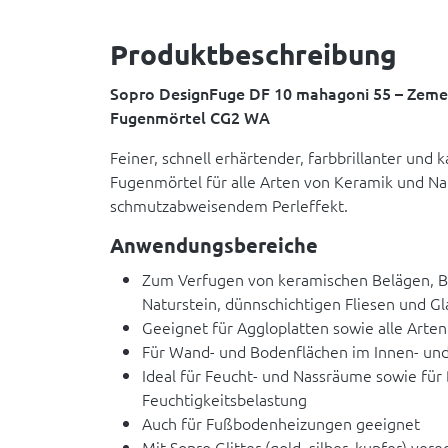
Produktbeschreibung
Sopro DesignFuge DF 10 mahagoni 55 – Zemen
Fugenmörtel CG2 WA
Feiner, schnell erhärtender, farbbrillanter und k
Fugenmörtel für alle Arten von Keramik und Na
schmutzabweisendem Perleffekt.
Anwendungsbereiche
Zum Verfugen von keramischen Belägen, B
Naturstein, dünnschichtigen Fliesen und G
Geeignet für Aggloplatten sowie alle Arte
Für Wand- und Bodenflächen im Innen- un
Ideal für Feucht- und Nassräume sowie für
Feuchtigkeitsbelastung
Auch für Fußbodenheizungen geeignet
Mit Sopro Glitter (gold, silber, kupfer) vere