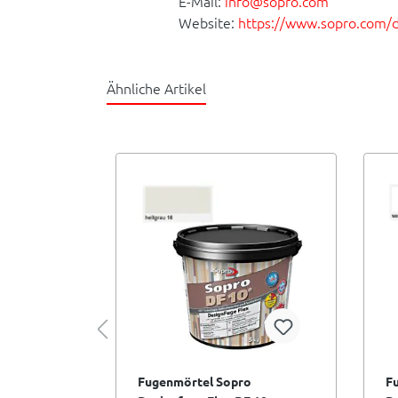
E-Mail:
info@sopro.com
Website:
https://www.sopro.com/
Ähnliche Artikel
o
Fugenmörtel Sopro
F