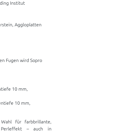
ing Institut
rstein, Aggloplatten
alen Fugen wird Sopro
entiefe 10 mm,
gentiefe 10 mm,
ahl für farbbrillante,
 Perleffekt – auch in