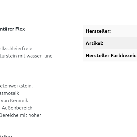
tärer Flex-
Hersteller:
Artikel:
alkschleierfreier
turstein mit wasser- und
Hersteller Farbbezeic
etonwerkstein,
lasmosaik
n von Keramik
d Außenbereich
 Bereiche mit hoher
delbar