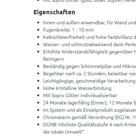
Eigenschaften
Innen und außen anwendbar, für Wand un
Fugenbreite: 1 - 10 mm
Kalkschleierfreiheit und hohe Farbbrillan
Wasser- und schmutzabweisend dank Perle
Erhöhte Widerstandsfähigkeit gegenüber h
Reinigern
Beständig gegen Schimmelpilze und Mikr
Begehbar nach ca. 2 Stunden, belastbar na
Leichtgängige, geschmeidige Verarbeitung
Hohe kristalline Wasserbindung
Mit Sopro Glitter individualisierbar
24 Monate lagerfähig (Eimer), 12 Monate (
Im System und als Einzelprodukt zugelasse
Chromatarm gemäß Verordnung (EG) Nr. 1
DGNB: Höchste Qualitätsstufe 4 nach Krite
die lokale Umwelt“