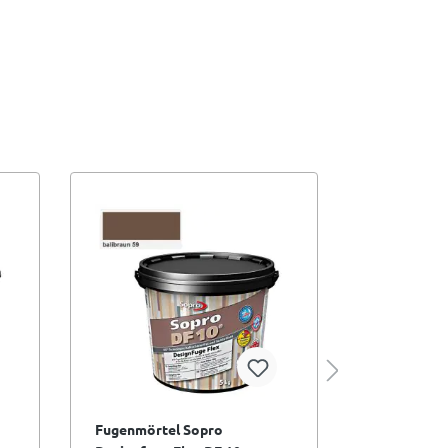
Fugenmörtel Sopro
Fugenmört