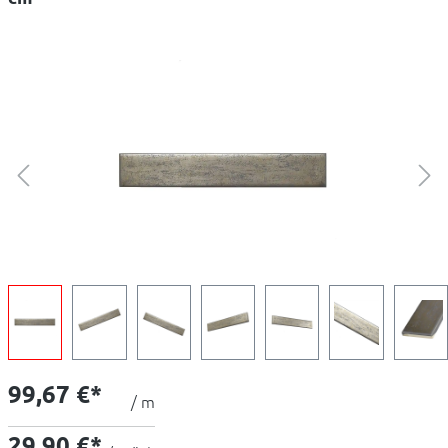
99,67 €*
/ m
29,90 €*