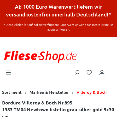
halt springen
Ab 1000 Euro Warenwert liefern wir
versandkostenfrei innerhalb Deutschland!*
*Diese Aktion ist auf sofort verfügbare Lagerware anwendbar. Bestellware ist
ausgeschlossen.
Sortiment
Marken & Hersteller
Villeroy & Boch
Bordüre Villeroy & Boch Nr.895
1383 TM04 Newtown listello grau silber gold 5x30
cm