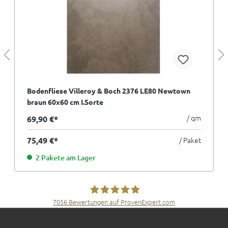
Bodenfliese Villeroy & Boch 2376 LE80 Newtown
braun 60x60 cm I.Sorte
/ qm
69,90 €*
75,49 €*
/ Paket
2 Pakete am Lager
7056
Bewertungen auf ProvenExpert.com
Fliesen Müller GmbH & Co. KG