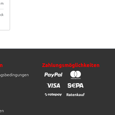
te
/ m
ück
n
Zahlungsmöglichkeiten
ngsbedingungen
en