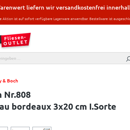
renwert liefern wir versandkostenfrei innerha
e Aktion ist auf sofort verfügbare Lagerware anwendbar. Bestellware ist ausgeschl
oy & Boch
h Nr.808
au bordeaux 3x20 cm I.Sorte