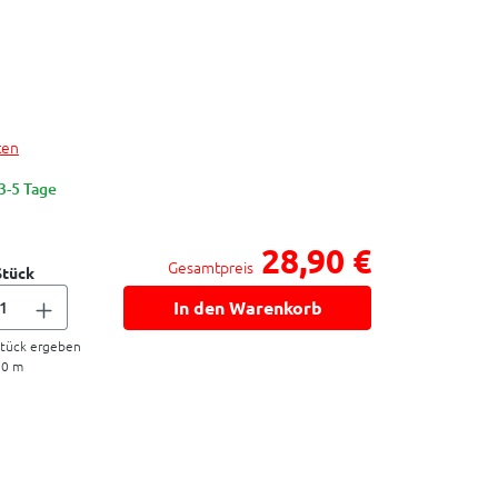
ten
 3-5 Tage
28,90 €
Gesamtpreis
Stück
In den Warenkorb
tück ergeben
20
m