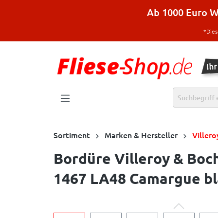
halt springen
Ab 1000 Euro Wa
*Dies
Sortiment
Marken & Hersteller
Viller
Bordüre Villeroy & Boc
1467 LA48 Camargue bl