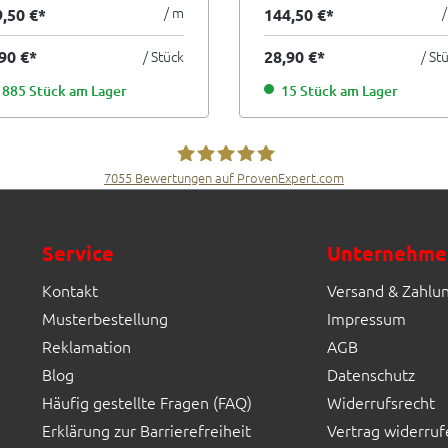
tterfly grün 3x20 cm I.Sorte
lila grün rot 6,5x20 cm I.Sor
/ m
9,50 €*
144,50 €*
,90 €*
/ Stück
28,90 €*
/ St
885 Stück am Lager
15 Stück am Lager
7055
Bewertungen auf ProvenExpert.com
Fliesen Müller GmbH & Co. KG
Service
Unternehme
Kontakt
Versand & Zahlu
Musterbestellung
Impressum
Reklamation
AGB
Blog
Datenschutz
Häufig gestellte Fragen (FAQ)
Widerrufsrecht
Erklärung zur Barrierefreiheit
Vertrag widerruf