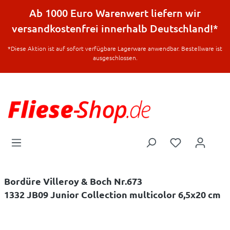
halt springen
Ab 1000 Euro Warenwert liefern wir
versandkostenfrei innerhalb Deutschland!*
*Diese Aktion ist auf sofort verfügbare Lagerware anwendbar. Bestellware ist
ausgeschlossen.
Bordüre Villeroy & Boch Nr.673
1332 JB09 Junior Collection multicolor 6,5x20 cm