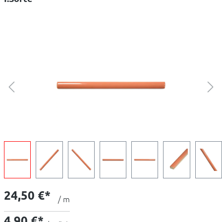
24,50 €*
/ m
4,90 €*