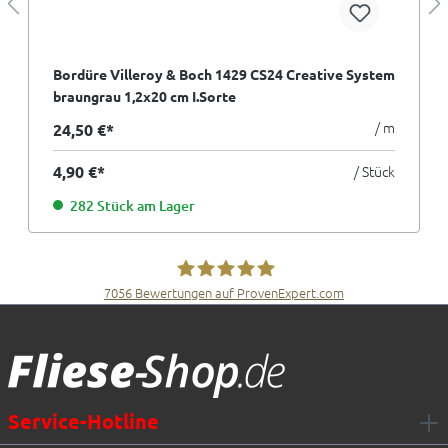
Bordüre Villeroy & Boch 1429 CS24 Creative System
braungrau 1,2x20 cm I.Sorte
/ m
24,50 €*
4,90 €*
/ Stück
282 Stück am Lager
7056
Bewertungen auf ProvenExpert.com
Fliesen Müller GmbH & Co. KG
Service-Hotline