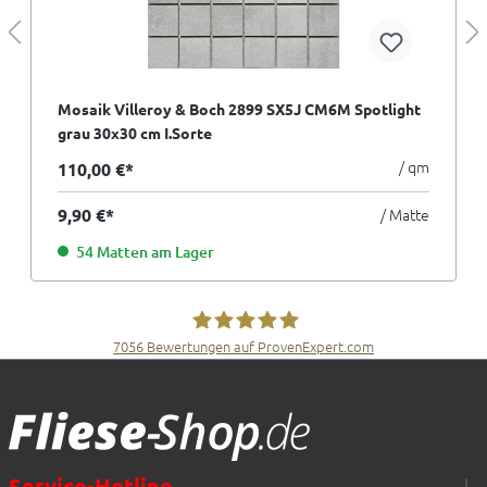
Mosaik Villeroy & Boch 2899 SX5J CM6M Spotlight
grau 30x30 cm I.Sorte
/ qm
110,00 €*
9,90 €*
/ Matte
54 Matten am Lager
7056
Bewertungen auf ProvenExpert.com
Fliesen Müller GmbH & Co. KG
Service-Hotline