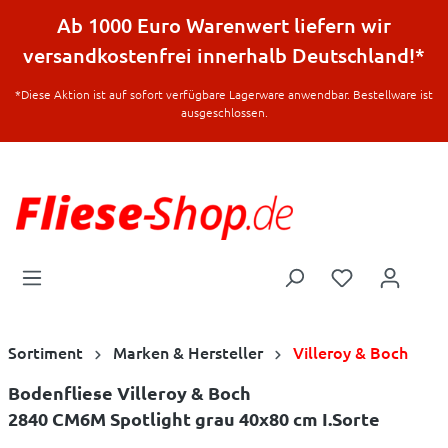
halt springen
Ab 1000 Euro Warenwert liefern wir
versandkostenfrei innerhalb Deutschland!*
*Diese Aktion ist auf sofort verfügbare Lagerware anwendbar. Bestellware ist
ausgeschlossen.
Sortiment
Marken & Hersteller
Villeroy & Boch
Bodenfliese Villeroy & Boch
2840 CM6M Spotlight grau 40x80 cm I.Sorte