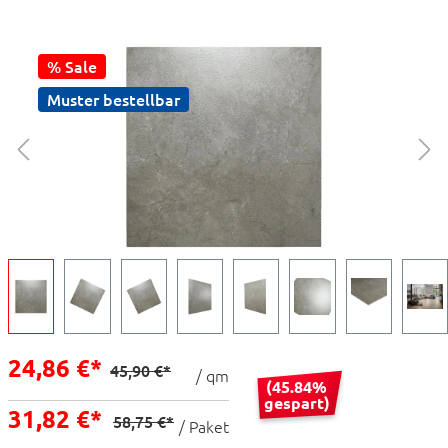
% Sale
Muster bestellbar
24,86 €*
45,90 €*
/ qm
(45.84%
gespart)
31,82 €*
58,75 €*
/ Paket