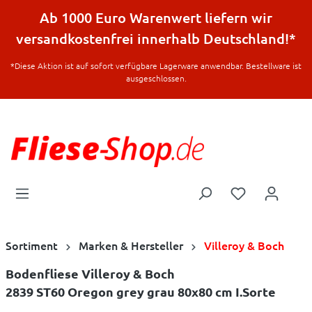
halt springen
Ab 1000 Euro Warenwert liefern wir
versandkostenfrei innerhalb Deutschland!*
*Diese Aktion ist auf sofort verfügbare Lagerware anwendbar. Bestellware ist
ausgeschlossen.
Sortiment
Marken & Hersteller
Villeroy & Boch
Bodenfliese Villeroy & Boch
2839 ST60 Oregon grey grau 80x80 cm I.Sorte