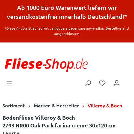
halt springen
Ab 1000 Euro Warenwert liefern wir
versandkostenfrei innerhalb Deutschland!*
*Diese Aktion ist auf sofort verfügbare Lagerware anwendbar. Bestellware ist
ausgeschlossen.
Sortiment
Marken & Hersteller
Villeroy & Boch
Bodenfliese Villeroy & Boch
2793 HR00 Oak Park farina creme 30x120 cm
I.Sorte