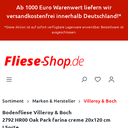
halt springen
Ab 1000 Euro Warenwert liefern wir
versandkostenfrei innerhalb Deutschland!*
*Diese Aktion ist auf sofort verfügbare Lagerware anwendbar. Bestellware ist
ausgeschlossen.
Sortiment
Marken & Hersteller
Villeroy & Boch
Bodenfliese Villeroy & Boch
2792 HR00 Oak Park farina creme 20x120 cm
I.Sorte