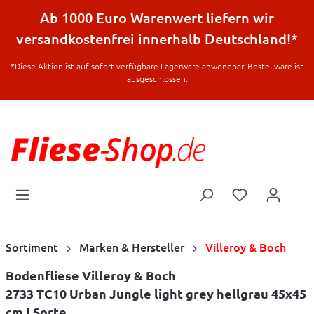
halt springen
Ab 1000 Euro Warenwert liefern wir
versandkostenfrei innerhalb Deutschland!*
*Diese Aktion ist auf sofort verfügbare Lagerware anwendbar. Bestellware ist
ausgeschlossen.
Sortiment
Marken & Hersteller
Villeroy & Boch
Bodenfliese Villeroy & Boch
2733 TC10 Urban Jungle light grey hellgrau 45x45
cm I.Sorte