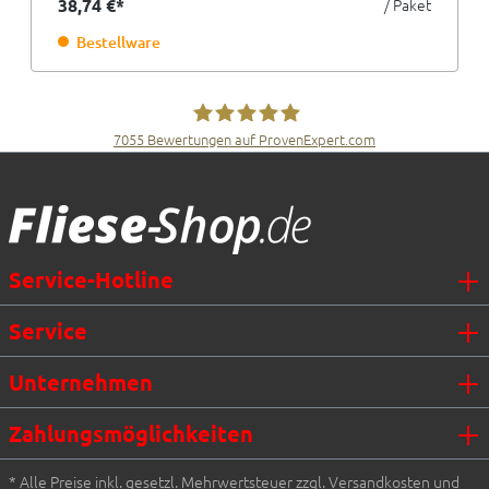
38,74 €*
/ Paket
Bestellware
7055
Bewertungen auf ProvenExpert.com
Fliesen Müller GmbH & Co. KG
Service-Hotline
Service
Unternehmen
Zahlungsmöglichkeiten
* Alle Preise inkl. gesetzl. Mehrwertsteuer zzgl. Versandkosten und