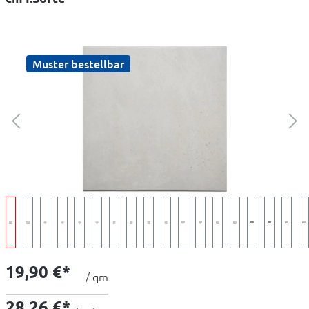
Muster bestellbar
19,90 €*
/ qm
28,26 €*