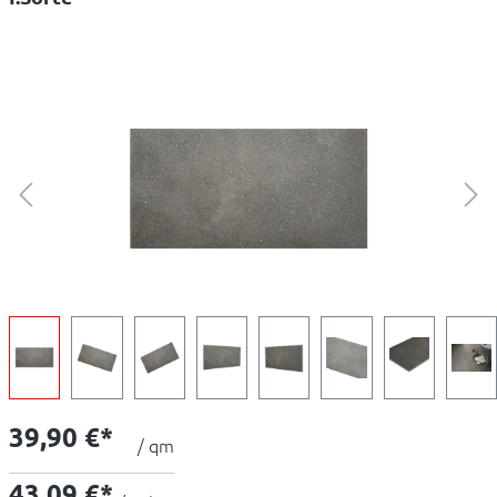
39,90 €*
/ qm
43,09 €*