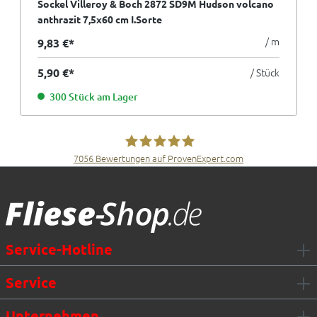
Sockel Villeroy & Boch 2872 SD9M Hudson volcano
anthrazit 7,5x60 cm I.Sorte
/ m
9,83 €*
5,90 €*
/ Stück
300 Stück am Lager
7056
Bewertungen auf ProvenExpert.com
Fliesen Müller GmbH & Co. KG
Service-Hotline
Service
Unternehmen