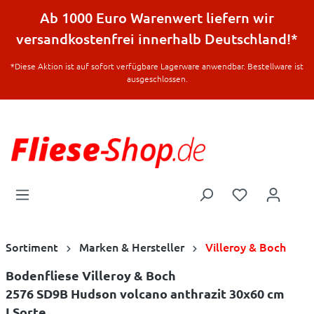
halt springen
Ab 1000 Euro Warenwert liefern wir
versandkostenfrei innerhalb Deutschland!*
*Diese Aktion ist auf sofort verfügbare Lagerware anwendbar. Bestellware ist
ausgeschlossen.
Sortiment
Marken & Hersteller
Villeroy & Boch
Bodenfliese Villeroy & Boch
2576 SD9B Hudson volcano anthrazit 30x60 cm
I.Sorte