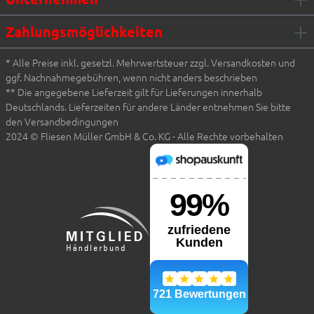
Zahlungsmöglichkeiten
* Alle Preise inkl. gesetzl. Mehrwertsteuer zzgl. Versandkosten und
ggf. Nachnahmegebühren, wenn nicht anders beschrieben
** Die angegebene Lieferzeit gilt für Lieferungen innerhalb
Deutschlands. Lieferzeiten für andere Länder entnehmen Sie bitte
den Versandbedingungen
2024 © Fliesen Müller GmbH & Co. KG - Alle Rechte vorbehalten