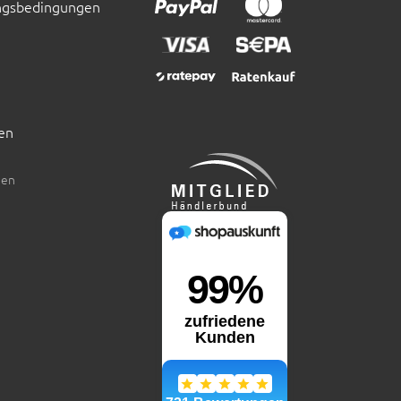
ngsbedingungen
en
den