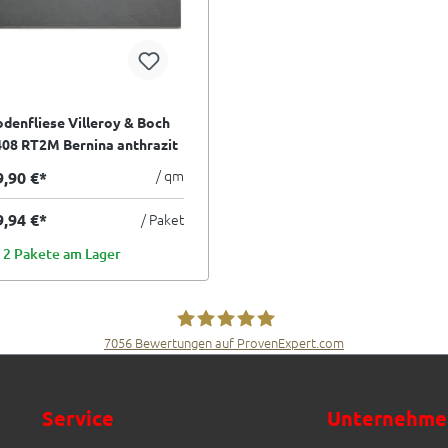
denfliese Villeroy & Boch
08 RT2M Bernina anthrazit
x30 cm I.Sorte
/ qm
9,90 €*
9,94 €*
/ Paket
2 Pakete am Lager
7056
Bewertungen auf ProvenExpert.com
Fliesen Müller GmbH & Co. KG
Service
Unternehme