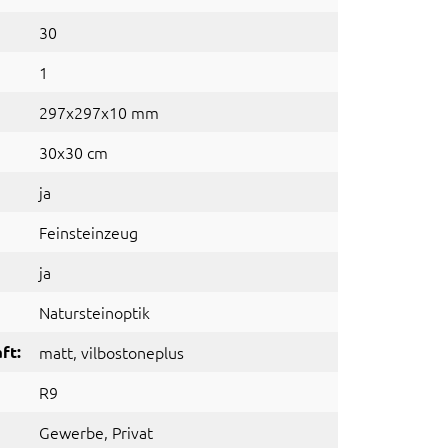
30
1
297x297x10 mm
30x30 cm
ja
Feinsteinzeug
ja
Natursteinoptik
ft:
matt
, vilbostoneplus
R9
Gewerbe
, Privat