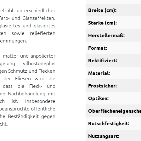
lzahl unterschiedlicher
Breite (cm):
arb- und Glanzeffekten.
Stärke (cm):
glasiertes und glasiertes
ten sowie reliefierten
Herstellermaß:
hhemmungen.
Format:
n matter und anpolierter
Rektifiziert:
elung vilbostoneplus
egen Schmutz und Flecken
Material:
 der Fliesen wird die
, dass die Fleck- und
Frostsicher:
ine Nachbehandlung mit
Optiken:
ich ist. Insbesondere
 beanspruchte öffentliche
Oberflächeneigenscha
he Beständigkeit gegen
cht.
Rutschfestigkeit:
Nutzungsart: