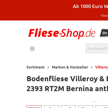
halt springen
Ab 1000 Euro Wa
*Dies
Sortiment
Marken & Hersteller
Viller
Bodenfliese Villeroy &
2393 RT2M Bernina anth