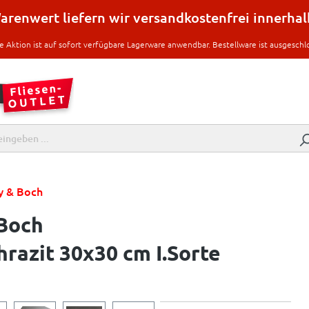
renwert liefern wir versandkostenfrei innerha
e Aktion ist auf sofort verfügbare Lagerware anwendbar. Bestellware ist ausgeschl
oy & Boch
 Boch
razit 30x30 cm I.Sorte