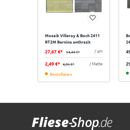
Mosaik Villeroy & Boch 2411
Bo
RT2M Bernina anthrazit
24
30x30 cm I.Sorte
10
/ qm
27,67 €*
4
54,44 €*
2,49 €*
/ Matte
2
4,90 €*
Bestellware