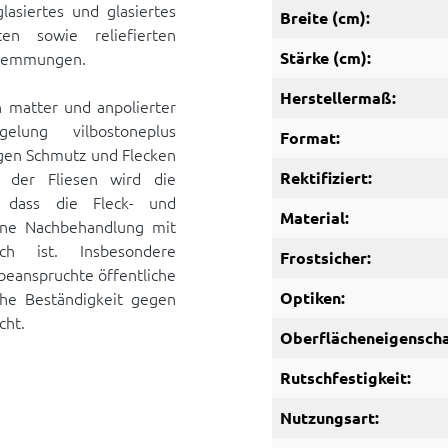
glasiertes und glasiertes
Breite (cm):
ten sowie reliefierten
hhemmungen.
Stärke (cm):
Herstellermaß:
n matter und anpolierter
elung vilbostoneplus
Format:
egen Schmutz und Flecken
 der Fliesen wird die
Rektifiziert:
, dass die Fleck- und
Material:
ine Nachbehandlung mit
ich ist. Insbesondere
Frostsicher:
 beanspruchte öffentliche
he Beständigkeit gegen
Optiken:
cht.
Oberflächeneigenscha
Rutschfestigkeit:
Nutzungsart: