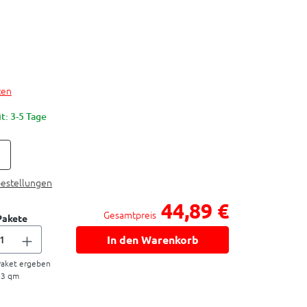
ten
t: 3-5 Tage
bestellungen
44,89 €
Gesamtpreis
Pakete
In den Warenkorb
aket ergeben
13
qm