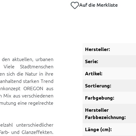
Auf die Merkliste
Hersteller:
s den aktuellen, urbanen
Serie:
 Viele Stadtmenschen
n sich die Natur in ihre
Artikel:
 anhaltend starken Trend
Sortierung:
denkonzept OREGON aus
in Mix aus verschiedenen
Farbgebung:
nmutung eine regelrechte
Hersteller
Farbbezeichnung:
lzahl unterschiedlicher
Länge (cm):
arb- und Glanzeffekten.