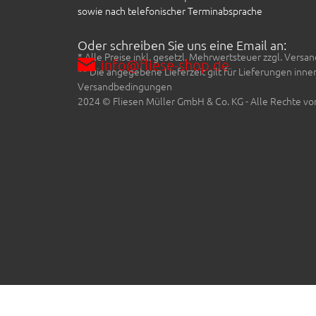
sowie nach telefonischer Terminabsprache
Oder schreiben Sie uns eine Email an:
* Alle Preise inkl. gesetzl. Mehrwertsteuer zzgl. Ve
info@fliese-shop.de
** Die angegebene Lieferzeit gilt für Lieferungen inn
Versandbedingungen
2024 © Fliesen Müller GmbH & Co. KG - Alle Rechte vo