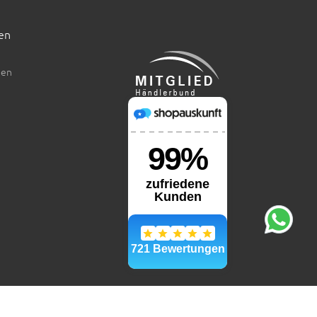
en
den