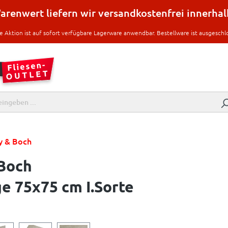
renwert liefern wir versandkostenfrei innerha
e Aktion ist auf sofort verfügbare Lagerware anwendbar. Bestellware ist ausgeschl
oy & Boch
 Boch
e 75x75 cm I.Sorte