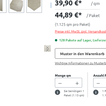
39,90 €*
/ qm
Muster bestellbar
44,89 €*
/ Paket
(1.125 qm pro Paket)
Preise inkl. MwSt. zzgl. Versandkos
128 Pakete auf Lager, Lieferzei
Muster in den Warenkorb
Wichtige Informationen zu Muster
Menge qm
Anzahl 
Sie benötigen
1
1
P
Paket (
1.13
qm)
1.