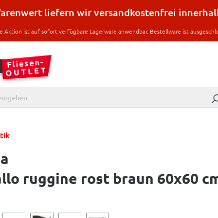
renwert liefern wir versandkostenfrei innerha
e Aktion ist auf sofort verfügbare Lagerware anwendbar. Bestellware ist ausgeschl
tik
ma
lo ruggine rost braun 60x60 cm