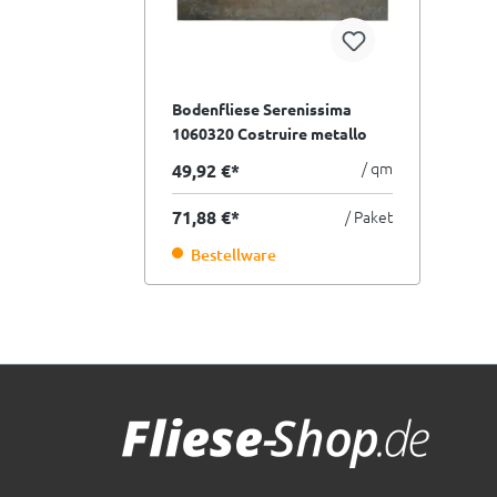
Bodenfliese Serenissima
1060320 Costruire metallo
ruggine rost braun 60x120 cm
/ qm
49,92 €*
I.Sorte
71,88 €*
/ Paket
Bestellware