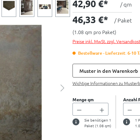
42,90 €*
/ qm
46,33 €*
/ Paket
(1.08 qm pro Paket)
Preise inkl. MwSt. zzgl. Versandkos
Bestellware - Lieferzeit: 6-10 
Muster in den Warenkorb
Wichtige Informationen zu Muster
Menge qm
Anzahl 
Sie benötigen
1
1
P
Paket (
1.08
qm)
1.