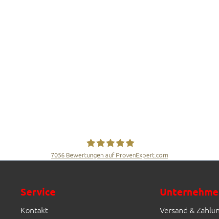
7056
Bewertungen auf ProvenExpert.com
Fliesen Müller GmbH & Co. KG
Service
Unternehme
Kontakt
Versand & Zahlu