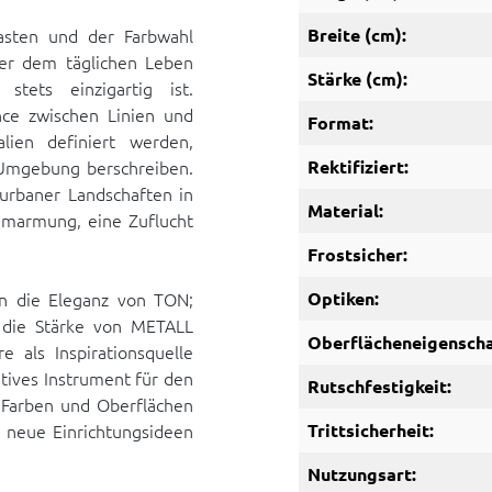
rasten und der Farbwahl
Breite (cm):
der dem täglichen Leben
Stärke (cm):
tets einzigartig ist.
nce zwischen Linien und
Format:
lien definiert werden,
 Umgebung berschreiben.
Rektifiziert:
urbaner Landschaften in
Material:
Umarmung, eine Zuflucht
Frostsicher:
en die Eleganz von TON;
Optiken:
n die Stärke von METALL
Oberflächeneigenscha
e als Inspirationsquelle
tives Instrument für den
Rutschfestigkeit:
Farben und Oberflächen
 neue Einrichtungsideen
Trittsicherheit:
Nutzungsart: