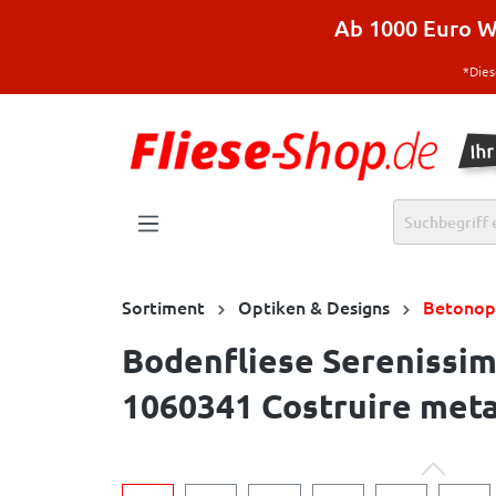
halt springen
Ab 1000 Euro Wa
*Dies
Sortiment
Optiken & Designs
Betonop
Bodenfliese Serenissi
1060341 Costruire metal