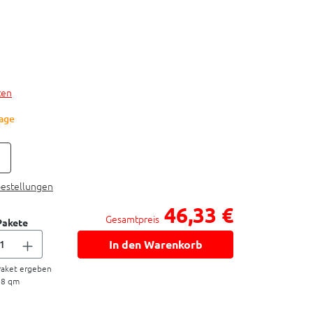
ten
Tage
bestellungen
46,33 €
Gesamtpreis
Pakete
In den Warenkorb
aket ergeben
08
qm