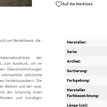
Auf die Merkliste
 sich um Bestellware, die
Hersteller:
Serie:
terialeindrücke der
Artikel:
LL zum Ausdruck, um im
ichen Übereinstimmungen
Sortierung:
nerwartete stilistische
en herbeizuzaubern. Die
Farbgebung:
nen Betons und der raue,
Hersteller
ind der Ursprung eines
Farbbezeichnung:
eifenden und trendigen
Länge (cm):