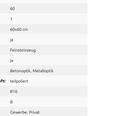
60
1
60x60 cm
ja
Feinsteinzeug
ja
Betonoptik
, Metalloptik
ft:
teilpoliert
R10
B
Gewerbe
, Privat