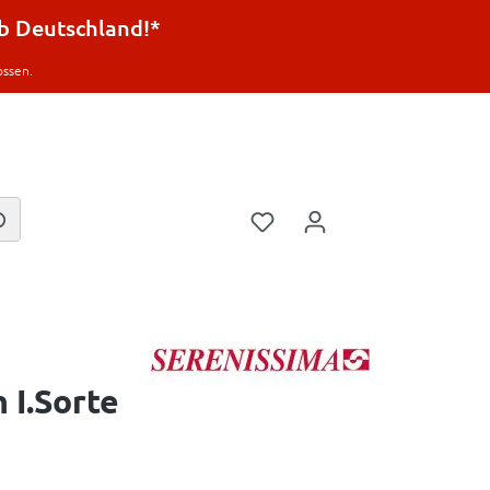
lb Deutschland!*
ossen.
 I.Sorte