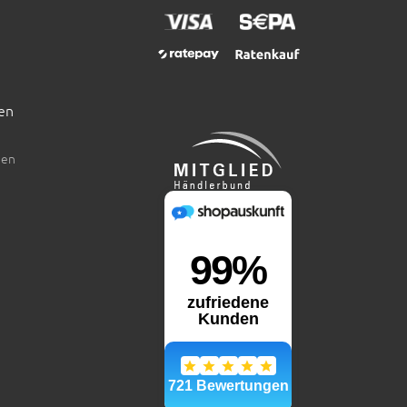
en
den