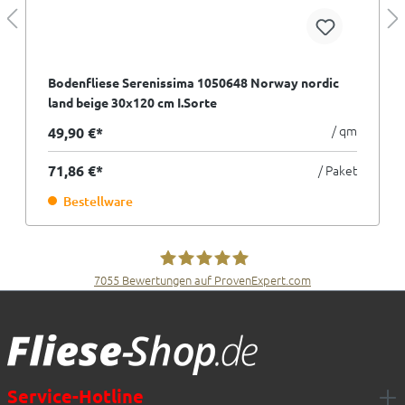
Bodenfliese Serenissima 1050648 Norway nordic
land beige 30x120 cm I.Sorte
/ qm
49,90 €*
71,86 €*
/ Paket
Bestellware
7055
Bewertungen auf ProvenExpert.com
Fliesen Müller GmbH & Co. KG
Service-Hotline