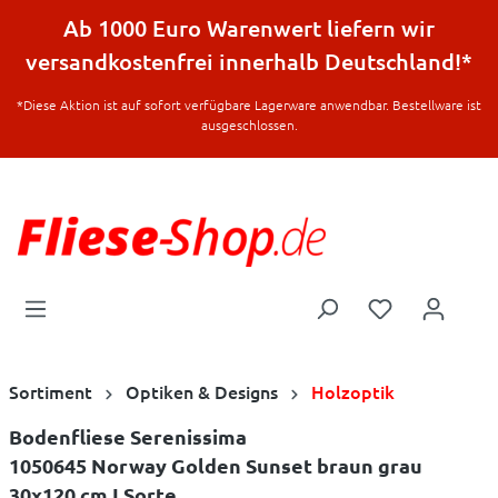
halt springen
Ab 1000 Euro Warenwert liefern wir
versandkostenfrei innerhalb Deutschland!*
*Diese Aktion ist auf sofort verfügbare Lagerware anwendbar. Bestellware ist
ausgeschlossen.
Sortiment
Optiken & Designs
Holzoptik
Bodenfliese Serenissima
1050645 Norway Golden Sunset braun grau
30x120 cm I.Sorte