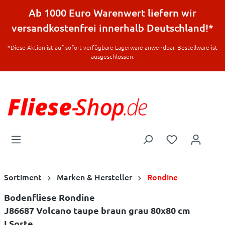
halt springen
Ab 1000 Euro Warenwert liefern wir
versandkostenfrei innerhalb Deutschland!*
*Diese Aktion ist auf sofort verfügbare Lagerware anwendbar. Bestellware ist
ausgeschlossen.
Sortiment
Marken & Hersteller
Rondine
Bodenfliese Rondine
J86687 Volcano taupe braun grau 80x80 cm
I.Sorte