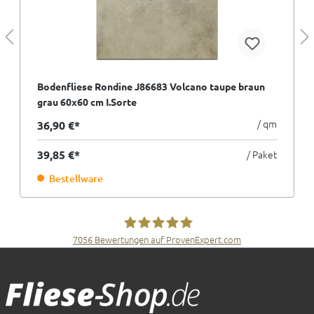
Bodenfliese Rondine J86683 Volcano taupe braun
grau 60x60 cm I.Sorte
/ qm
36,90 €*
39,85 €*
/ Paket
Bestellware
7056
Bewertungen auf ProvenExpert.com
Fliesen Müller GmbH & Co. KG