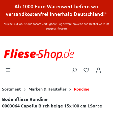
halt springen
Ab 1000 Euro Warenwert liefern wir
versandkostenfrei innerhalb Deutschland!*
*Diese Aktion ist auf sofort verfügbare Lagerware anwendbar. Bestellware ist
ausgeschlossen.
Sortiment
Marken & Hersteller
Rondine
Bodenfliese Rondine
0003064 Capella Birch beige 15x100 cm I.Sorte