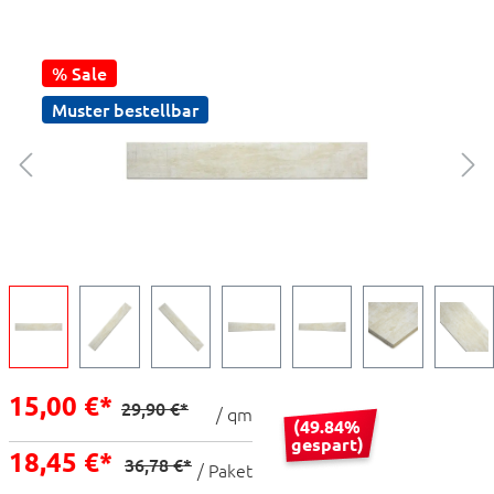
% Sale
Muster bestellbar
15,00 €*
29,90 €*
/ qm
(49.84%
gespart)
18,45 €*
36,78 €*
/ Paket