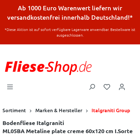
halt springen
Ab 1000 Euro Warenwert liefern wir
versandkostenfrei innerhalb Deutschland!*
*Diese Aktion ist auf sofort verfügbare Lagerware anwendbar. Bestellware ist
ausgeschlossen.
Sortiment
Marken & Hersteller
Italgraniti Group
Bodenfliese Italgraniti
ML05BA Metaline plate creme 60x120 cm I.Sorte