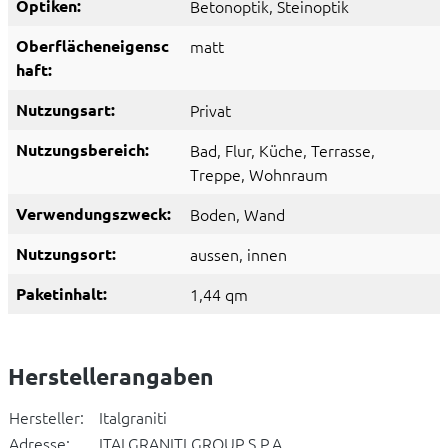
Optiken:
Betonoptik
, Steinoptik
Oberflächeneigensc
matt
haft:
Nutzungsart:
Privat
Nutzungsbereich:
Bad
, Flur
, Küche
, Terrasse
,
Treppe
, Wohnraum
Verwendungszweck:
Boden
, Wand
Nutzungsort:
aussen
, innen
Paketinhalt:
1,44 qm
Herstellerangaben
Hersteller:
Italgraniti
Adresse:
ITALGRANITI GROUP S.P.A.