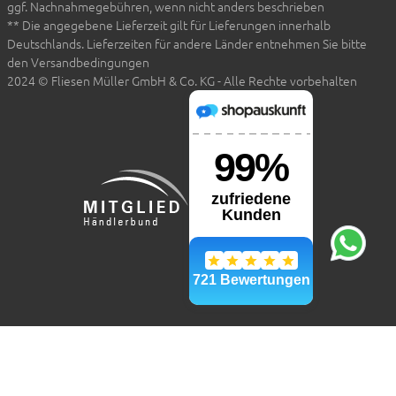
ggf. Nachnahmegebühren, wenn nicht anders beschrieben
** Die angegebene Lieferzeit gilt für Lieferungen innerhalb
Deutschlands. Lieferzeiten für andere Länder entnehmen Sie bitte
den Versandbedingungen
2024 © Fliesen Müller GmbH & Co. KG - Alle Rechte vorbehalten