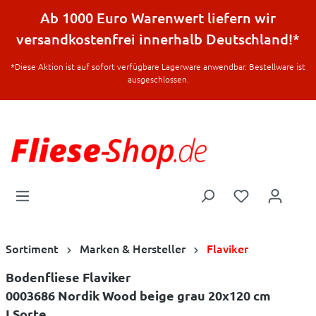
halt springen
Ab 1000 Euro Warenwert liefern wir
versandkostenfrei innerhalb Deutschland!*
*Diese Aktion ist auf sofort verfügbare Lagerware anwendbar. Bestellware ist
ausgeschlossen.
Sortiment
Marken & Hersteller
Flaviker
Bodenfliese Flaviker
0003686 Nordik Wood beige grau 20x120 cm
I.Sorte