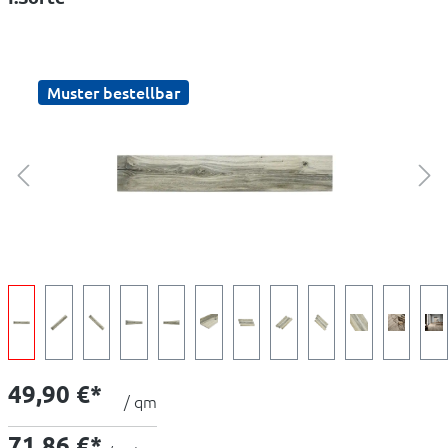
Muster bestellbar
49,90 €*
/ qm
71,86 €*