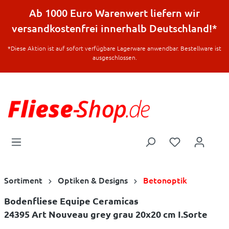
halt springen
Ab 1000 Euro Warenwert liefern wir
versandkostenfrei innerhalb Deutschland!*
*Diese Aktion ist auf sofort verfügbare Lagerware anwendbar. Bestellware ist
ausgeschlossen.
Sortiment
Optiken & Designs
Betonoptik
Bodenfliese Equipe Ceramicas
24395 Art Nouveau grey grau 20x20 cm I.Sorte