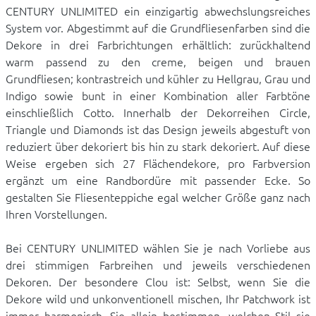
CENTURY UNLIMITED ein einzigartig abwechslungsreiches
System vor. Abgestimmt auf die Grundfliesenfarben sind die
Dekore in drei Farbrichtungen erhältlich: zurückhaltend
warm passend zu den creme, beigen und brauen
Grundfliesen; kontrastreich und kühler zu Hellgrau, Grau und
Indigo sowie bunt in einer Kombination aller Farbtöne
einschließlich Cotto. Innerhalb der Dekorreihen Circle,
Triangle und Diamonds ist das Design jeweils abgestuft von
reduziert über dekoriert bis hin zu stark dekoriert. Auf diese
Weise ergeben sich 27 Flächendekore, pro Farbversion
ergänzt um eine Randbordüre mit passender Ecke. So
gestalten Sie Fliesenteppiche egal welcher Größe ganz nach
Ihren Vorstellungen.
Bei CENTURY UNLIMITED wählen Sie je nach Vorliebe aus
drei stimmigen Farbreihen und jeweils verschiedenen
Dekoren. Der besondere Clou ist: Selbst, wenn Sie die
Dekore wild und unkonventionell mischen, Ihr Patchwork ist
immer harmonisch. Sie allein bestimmen, welchen Stil sie