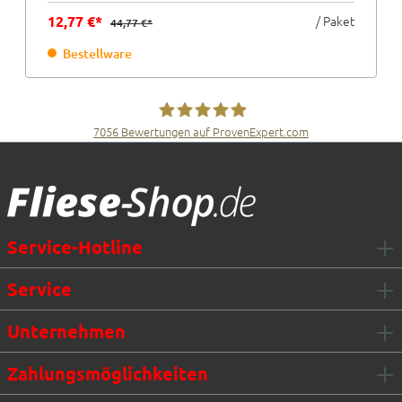
12,77 €*
/ Paket
44,77 €*
Bestellware
7056
Bewertungen auf ProvenExpert.com
Fliesen Müller GmbH & Co. KG
Service-Hotline
Service
Unternehmen
Zahlungsmöglichkeiten