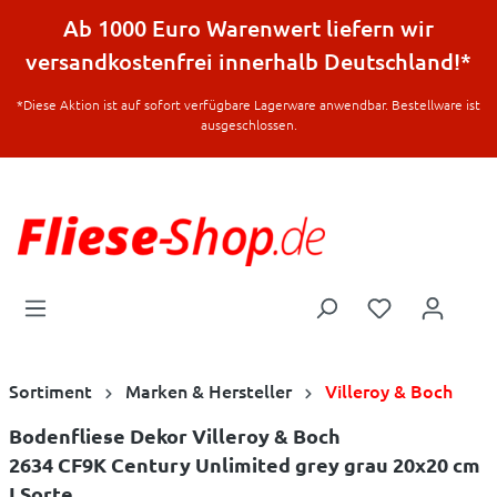
halt springen
Ab 1000 Euro Warenwert liefern wir
versandkostenfrei innerhalb Deutschland!*
*Diese Aktion ist auf sofort verfügbare Lagerware anwendbar. Bestellware ist
ausgeschlossen.
Sortiment
Marken & Hersteller
Villeroy & Boch
Bodenfliese Dekor Villeroy & Boch
2634 CF9K Century Unlimited grey grau 20x20 cm
I.Sorte