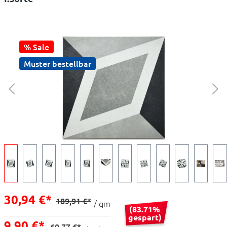
% Sale
Muster bestellbar
30,94 €*
189,91 €*
/ qm
(83.71%
gespart)
9,90 €*
60,77 €*