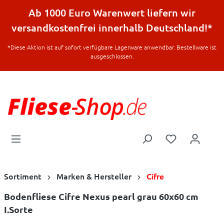
halt springen
Ab 1000 Euro Warenwert liefern wir
versandkostenfrei innerhalb Deutschland!*
*Diese Aktion ist auf sofort verfügbare Lagerware anwendbar. Bestellware ist
ausgeschlossen.
Sortiment
Marken & Hersteller
Cifre
Bodenfliese Cifre Nexus pearl grau 60x60 cm
I.Sorte