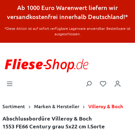
halt springen
Ab 1000 Euro Warenwert liefern wir
versandkostenfrei innerhalb Deutschland!*
*Diese Aktion ist auf sofort verfügbare Lagerware anwendbar. Bestellware ist
ausgeschlossen.
Sortiment
Marken & Hersteller
Villeroy & Boch
Abschlussbordüre Villeroy & Boch
1553 FE66 Century grau 5x22 cm I.Sorte