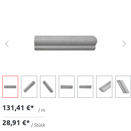
131,41 €*
/ m
28,91 €*
/ Stück